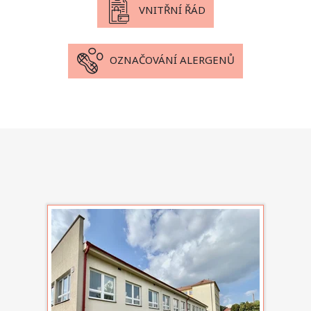
VNITŘNÍ ŘÁD
OZNAČOVÁNÍ ALERGENŮ