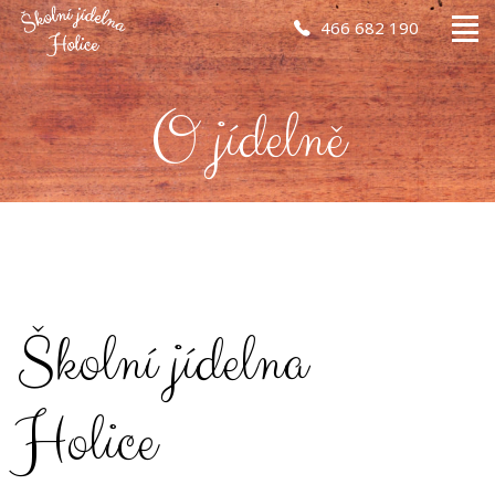
466 682 190
O jídelně
Školní jídelna
Holice