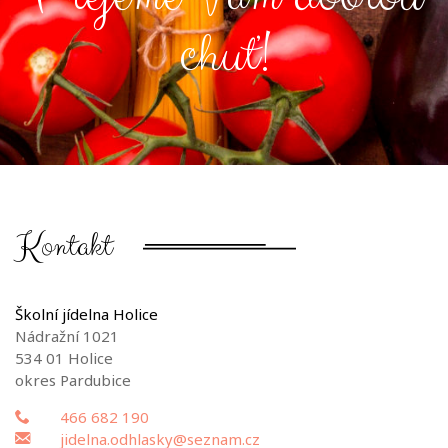
chuť!
Kontakt
Školní jídelna Holice
Nádražní 1021
534 01 Holice
okres Pardubice
466 682 190
jidelna.odhlasky@seznam.cz