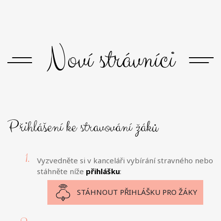
Noví strávníci
Přihlášení ke stravování žáků
Vyzvedněte si v kanceláři vybírání stravného nebo
stáhněte níže
přihlášku
:
STÁHNOUT PŘIHLÁŠKU PRO ŽÁKY