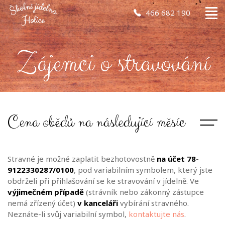
466 682 190
Zájemci o stravování
Cena obědů na následující měsíc
Stravné je možné zaplatit bezhotovostně
na účet 78-
9122330287/0100
, pod variabilním symbolem, který jste
obdrželi při přihlašování se ke stravování v jídelně. Ve
výjimečném případě
(strávník nebo zákonný zástupce
nemá zřízený účet)
v kanceláři
vybírání stravného.
Neznáte-li svůj variabilní symbol,
kontaktujte nás
.