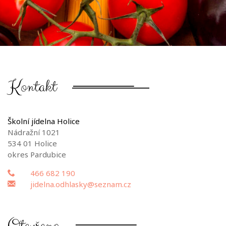
Kontakt
Školní jídelna Holice
Nádražní 1021
534 01 Holice
okres Pardubice
466 682 190
jidelna.odhlasky@seznam.cz
Otevřeno