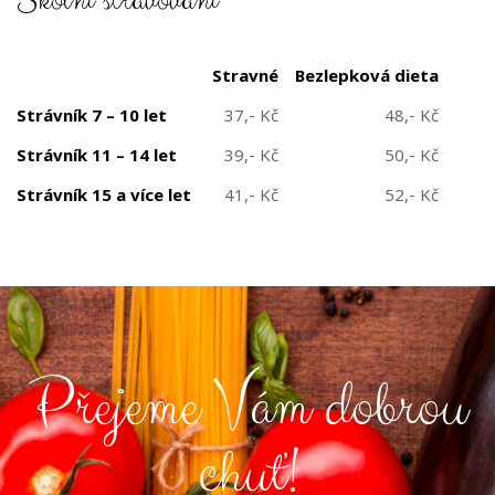
Školní stravování
Stravné
Bezlepková dieta
Strávník
7 – 10 let
37,- Kč
48,- Kč
Strávník
11 – 14 let
39,- Kč
50,- Kč
Strávník
15 a více
let
41,- Kč
52,- Kč
Přejeme Vám dobrou
chuť!